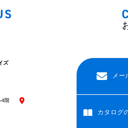
イズ
メー
ル4階
カタログ