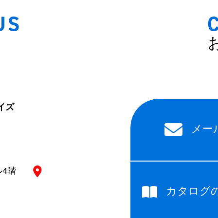
イズ
メー
ル4階
カタログ